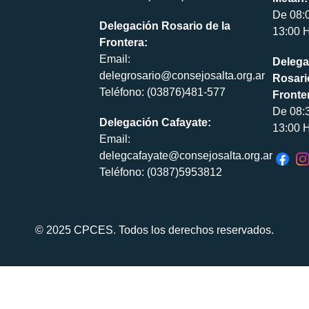
De 08:
Delegación Rosario de la
13:00 H
Frontera:
Email:
Delega
delegrosario@consejosalta.org.ar
Rosari
Teléfono: (03876)481-577
Fronte
De 08:
Delegación Cafayate:
13:00 H
Email:
delegcafayate@consejosalta.org.ar
Teléfono: (0387)5953812
© 2025 CPCES. Todos los derechos reservados.