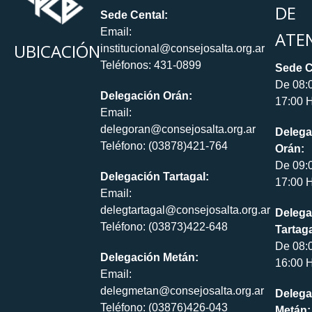
DE
Sede Cental:
Email:
ATE
UBICACIÓN
institucional@consejosalta.org.ar
Teléfonos: 431-0899
Sede C
De 08:
Delegación Orán:
17:00 H
Email:
delegoran@consejosalta.org.ar
Delega
Teléfono: (03878)421-764
Orán:
De 09:
Delegación Tartagal:
17:00 H
Email:
delegtartagal@consejosalta.org.ar
Delega
Teléfono: (03873)422-648
Tartaga
De 08:
Delegación Metán:
16:00 H
Email:
delegmetan@consejosalta.org.ar
Delega
Teléfono: (03876)426-043
Metán: