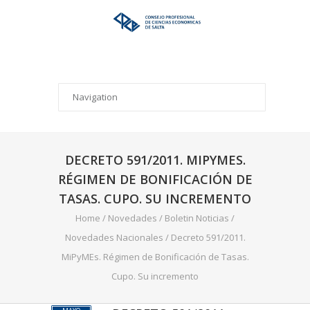
DECRETO 591/2011. MIPYMES.
RÉGIMEN DE BONIFICACIÓN DE
TASAS. CUPO. SU INCREMENTO
Home
/
Novedades
/
Boletin Noticias
/
Novedades Nacionales
/
Decreto 591/2011.
MiPyMEs. Régimen de Bonificación de Tasas.
Cupo. Su incremento