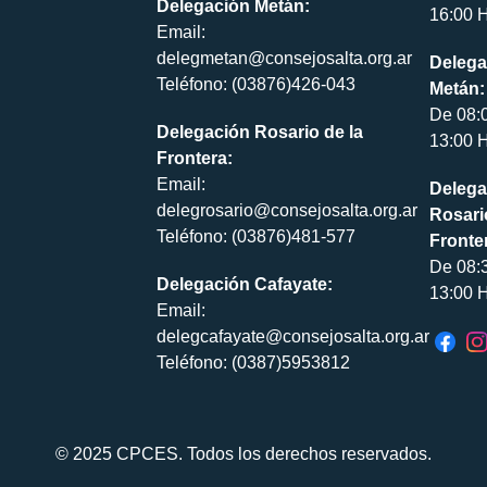
Delegación Metán:
16:00 H
Email:
delegmetan@consejosalta.org.ar
Delega
Teléfono: (03876)426-043
Metán:
De 08:
Delegación Rosario de la
13:00 H
Frontera:
Email:
Delega
delegrosario@consejosalta.org.ar
Rosari
Teléfono: (03876)481-577
Fronte
De 08:
Delegación Cafayate:
13:00 H
Email:
delegcafayate@consejosalta.org.ar
Teléfono: (0387)5953812
© 2025 CPCES. Todos los derechos reservados.