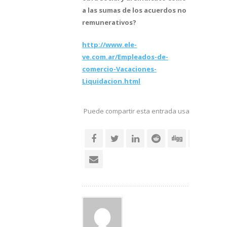
a las sumas de los acuerdos no
remunerativos?
http://www.ele-
ve.com.ar/Empleados-de-
comercio-Vacaciones-
Liquidacion.html
Puede compartir esta entrada usando sus re
social