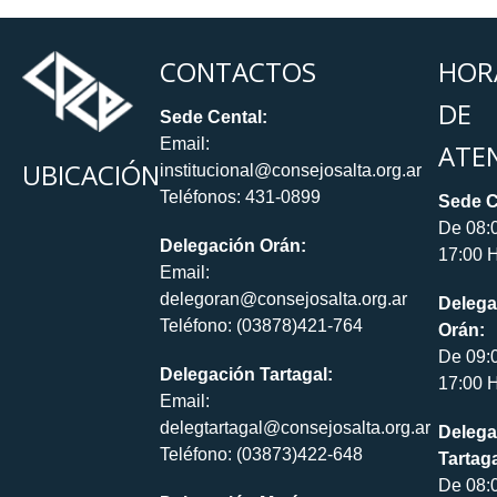
CONTACTOS
HOR
DE
Sede Cental:
Email:
ATE
UBICACIÓN
institucional@consejosalta.org.ar
Teléfonos: 431-0899
Sede C
De 08:
Delegación Orán:
17:00 H
Email:
delegoran@consejosalta.org.ar
Delega
Teléfono: (03878)421-764
Orán:
De 09:
Delegación Tartagal:
17:00 H
Email:
delegtartagal@consejosalta.org.ar
Delega
Teléfono: (03873)422-648
Tartaga
De 08: