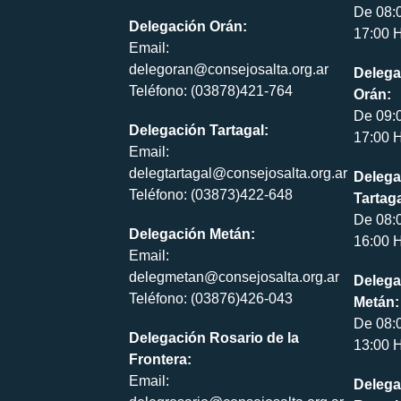
De 08:
Delegación Orán:
17:00 H
Email:
delegoran@consejosalta.org.ar
Delega
Teléfono: (03878)421-764
Orán:
De 09:
Delegación Tartagal:
17:00 H
Email:
delegtartagal@consejosalta.org.ar
Delega
Teléfono: (03873)422-648
Tartaga
De 08:
Delegación Metán:
16:00 H
Email:
delegmetan@consejosalta.org.ar
Delega
Teléfono: (03876)426-043
Metán:
De 08:
Delegación Rosario de la
13:00 H
Frontera:
Email:
Delega