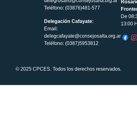
delegrosario@consejosalta.org.ar
Rosari
Teléfono: (03876)481-577
Fronte
De 08:
Delegación Cafayate:
13:00 H
Email:
delegcafayate@consejosalta.org.ar
Teléfono: (0387)5953812
© 2025 CPCES. Todos los derechos reservados.