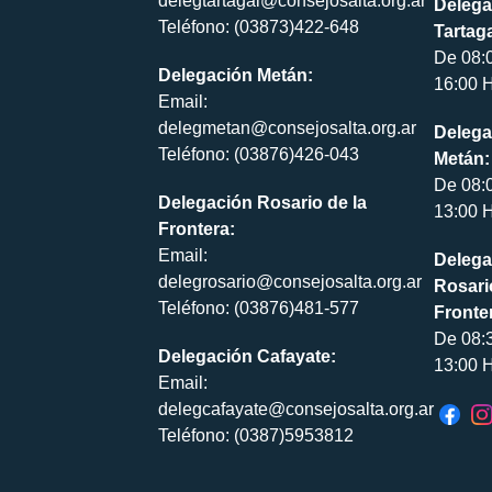
delegtartagal@consejosalta.org.ar
Delega
Teléfono: (03873)422-648
Tartaga
De 08:
Delegación Metán:
16:00 H
Email:
delegmetan@consejosalta.org.ar
Delega
Teléfono: (03876)426-043
Metán:
De 08:
Delegación Rosario de la
13:00 H
Frontera:
Email:
Delega
delegrosario@consejosalta.org.ar
Rosari
Teléfono: (03876)481-577
Fronte
De 08:
Delegación Cafayate:
13:00 H
Email:
delegcafayate@consejosalta.org.ar
Teléfono: (0387)5953812