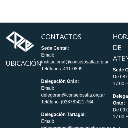
CONTACTOS
HOR
DE
Sede Cental:
Email:
ATE
UBICACIÓN
institucional@consejosalta.org.ar
Teléfonos: 431-0899
Sede C
De 08:
Delegación Orán:
17:00 H
Email:
delegoran@consejosalta.org.ar
Delega
Teléfono: (03878)421-764
Orán:
De 09:
Delegación Tartagal:
17:00 H
Email: