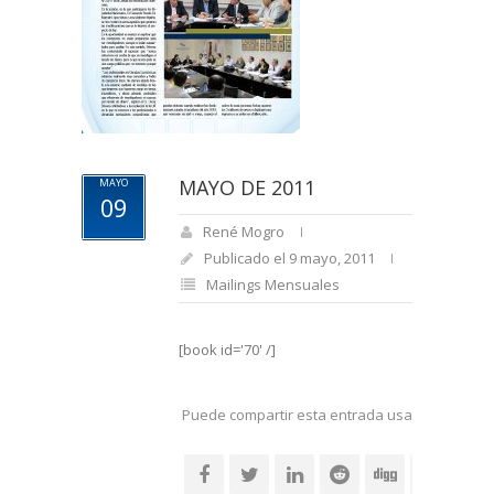
MAYO DE 2011
MAYO
09
René Mogro
Publicado el 9 mayo, 2011
Mailings Mensuales
[book id='70' /]
Puede compartir esta entrada usando sus re
social