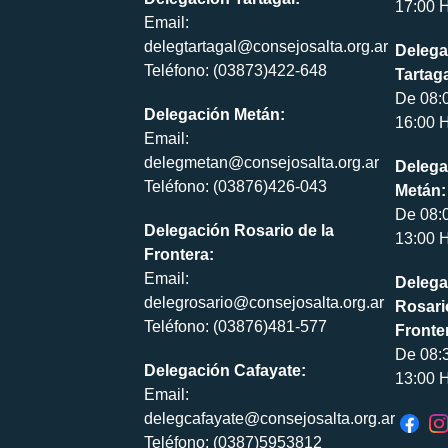
17:00 H
Email:
delegtartagal@consejosalta.org.ar
Delega
Teléfono: (03873)422-648
Tartaga
De 08:
Delegación Metán:
16:00 H
Email:
delegmetan@consejosalta.org.ar
Delega
Teléfono: (03876)426-043
Metán:
De 08:
Delegación Rosario de la
13:00 H
Frontera:
Email:
Delega
delegrosario@consejosalta.org.ar
Rosari
Teléfono: (03876)481-577
Fronte
De 08:
Delegación Cafayate:
13:00 H
Email:
delegcafayate@consejosalta.org.ar
Teléfono: (0387)5953812