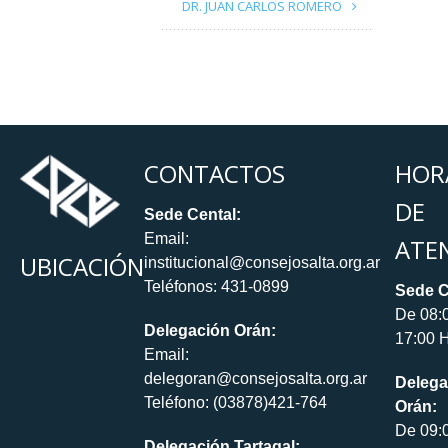
DR. JUAN CARLOS ROMERO
CONTACTOS
HOR
DE
Sede Cental:
Email:
ATE
UBICACIÓN
institucional@consejosalta.org.ar
Teléfonos: 431-0899
Sede C
De 08:
Delegación Orán:
17:00 H
Email:
delegoran@consejosalta.org.ar
Delega
Teléfono: (03878)421-764
Orán:
De 09:
Delegación Tartagal: