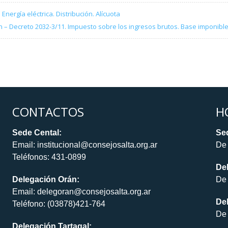
Energía eléctrica. Distribución. Alícuota
– Decreto 2032-3/11. Impuesto sobre los ingresos brutos. Base imponible
CONTACTOS
H
Sede Cental:
Sed
Email: institucional@consejosalta.org.ar
De 
Teléfonos: 431-0899
De
Delegación Orán:
De 
Email: delegoran@consejosalta.org.ar
Del
Teléfono: (03878)421-764
De 
Delegación Tartagal: