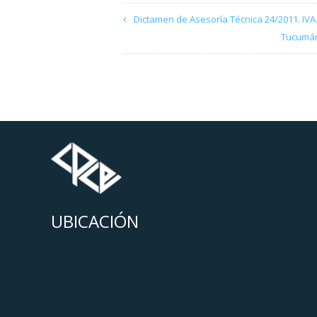
Dictamen de Asesoría Técnica 24/2011. IVA. 
Tucumán 
UBICACIÓN