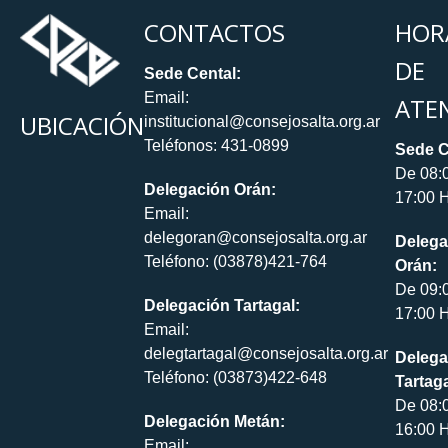
CONTACTOS
HOR
DE
Sede Cental:
Email:
ATE
UBICACIÓN
institucional@consejosalta.org.ar
Teléfonos: 431-0899
Sede C
De 08:
Delegación Orán:
17:00 H
Email:
delegoran@consejosalta.org.ar
Delega
Teléfono: (03878)421-764
Orán:
De 09:
Delegación Tartagal:
17:00 H
Email:
delegtartagal@consejosalta.org.ar
Delega
Teléfono: (03873)422-648
Tartaga
De 08:
Delegación Metán:
16:00 H
Email: