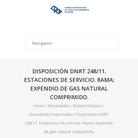
DISPOSICIÓN DNRT 248/11.
ESTACIONES DE SERVICIO. RAMA:
EXPENDIO DE GAS NATURAL
COMPRIMIDO.
Home
/
Novedades
/
Boletin Noticias
/
Novedades Nacionales
/
Disposición DNRT
248/11. Estaciones de servicio. Rama: expendio
de gas natural comprimido.