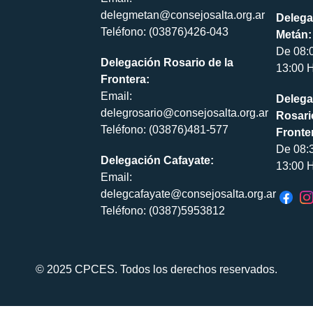
delegmetan@consejosalta.org.ar
Delega
Teléfono: (03876)426-043
Metán:
De 08:
Delegación Rosario de la
13:00 H
Frontera:
Email:
Delega
delegrosario@consejosalta.org.ar
Rosari
Teléfono: (03876)481-577
Fronte
De 08:
Delegación Cafayate:
13:00 H
Email:
delegcafayate@consejosalta.org.ar
Teléfono: (0387)5953812
© 2025 CPCES. Todos los derechos reservados.