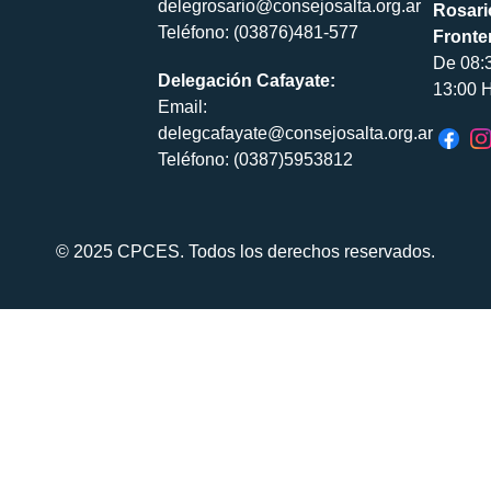
delegrosario@consejosalta.org.ar
Rosari
Teléfono: (03876)481-577
Fronte
De 08:
Delegación Cafayate:
13:00 H
Email:
delegcafayate@consejosalta.org.ar
Teléfono: (0387)5953812
© 2025 CPCES. Todos los derechos reservados.