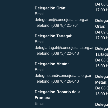
De 08:
Delegación Orán:
17:00 H
Email:
delegoran@consejosalta.org.ar
Delega
Teléfono: (03878)421-764
Orán:
De 09:
Delegación Tartagal:
17:00 H
Email:
delegtartagal@consejosalta.org.ar
Delega
Teléfono: (03873)422-648
Tartaga
De 08:
Delegación Metán:
16:00 H
Email:
delegmetan@consejosalta.org.ar
Delega
Teléfono: (03876)426-043
Metán:
De 08:
Delegación Rosario de la
13:00 H
Frontera:
Email:
Delega