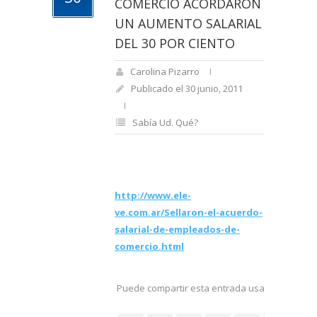
COMERCIO ACORDARON
UN AUMENTO SALARIAL
DEL 30 POR CIENTO
Carolina Pizarro
Publicado el 30 junio, 2011
Sabía Ud. Qué?
http://www.ele-
ve.com.ar/Sellaron-el-acuerdo-
salarial-de-empleados-de-
comercio.html
Puede compartir esta entrada usando sus re
social