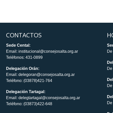
CONTACTOS
H
Sede Cental:
Sed
Email: institucional@consejosalta.org.ar
De 
Teléfonos: 431-0899
De
Delegación Orán:
De 
Email: delegoran@consejosalta.org.ar
Del
Teléfono: (03878)421-764
De 
Delegación Tartagal:
De
Email: delegtartagal@consejosalta.org.ar
De 
Teléfono: (03873)422-648