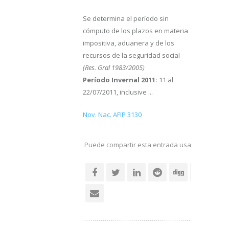
Se determina el período sin
cómputo de los plazos en materia
impositiva, aduanera y de los
recursos de la seguridad social
(Res. Gral 1983/2005)
Período Invernal 2011:
11 al
22/07/2011, inclusive ...
Nov. Nac. AFIP 3130
Puede compartir esta entrada usando sus re
social