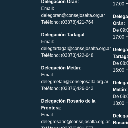
Delegación Orán:
17:00 H
Email:
delegoran@consejosalta.org.ar
Delega
Teléfono: (03878)421-764
Orán:
De 09:
Delegación Tartagal:
17:00 H
Email:
delegtartagal@consejosalta.org.ar
Delega
Teléfono: (03873)422-648
Tartaga
De 08:
Delegación Metán:
16:00 H
Email:
delegmetan@consejosalta.org.ar
Delega
Teléfono: (03876)426-043
Metán:
De 08:
Delegación Rosario de la
13:00 H
Frontera:
Email:
Delega
delegrosario@consejosalta.org.ar
Rosari