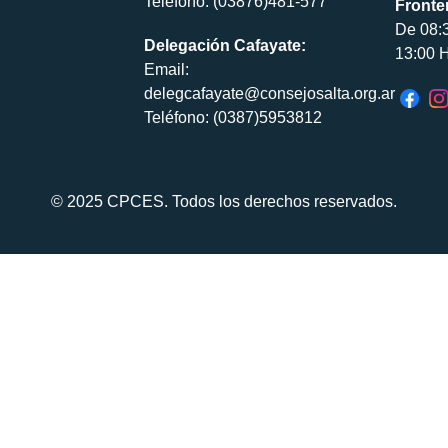
Teléfono: (03876)481-577
Fronte
De 08:
Delegación Cafayate:
13:00 H
Email:
delegcafayate@consejosalta.org.ar
Teléfono: (0387)5953812
© 2025 CPCES. Todos los derechos reservados.