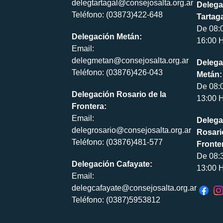
delegtartagal@consejosalta.org.ar
Delega
Teléfono: (03873)422-648
Tartaga
De 08:
Delegación Metán:
16:00 H
Email:
delegmetan@consejosalta.org.ar
Delega
Teléfono: (03876)426-043
Metán:
De 08:
Delegación Rosario de la
13:00 H
Frontera:
Email:
Delega
delegrosario@consejosalta.org.ar
Rosari
Teléfono: (03876)481-577
Fronte
De 08:
Delegación Cafayate:
13:00 H
Email:
delegcafayate@consejosalta.org.ar
Teléfono: (0387)5953812