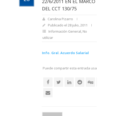
22/6/2011 EN EL MARCO
DEL CCT 130/75
Carolina Pizarro
Publicado el 28 julio, 2011
Información General
,
No
utilizar
Info. Gral. Acuerdo Salarial
Puede compartir esta entrada usando sus re
social