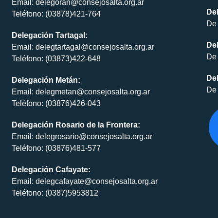
Email: delegoran@consejosalta.org.ar
Del
Teléfono: (03878)421-764
De 
Delegación Tartagal:
De
Email: delegtartagal@consejosalta.org.ar
De 
Teléfono: (03873)422-648
Del
Delegación Metán:
De 
Email: delegmetan@consejosalta.org.ar
Teléfono: (03876)426-043
Delegación Rosario de la Frontera:
Email: delegrosario@consejosalta.org.ar
Teléfono: (03876)481-577
Delegación Cafayate:
Email: delegcafayate@consejosalta.org.ar
Teléfono: (0387)5953812