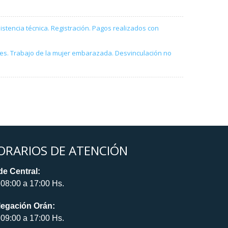
istencia técnica. Registración. Pagos realizados con
ades. Trabajo de la mujer embarazada. Desvinculación no
ORARIOS DE ATENCIÓN
e Central:
08:00 a 17:00 Hs.
legación Orán:
09:00 a 17:00 Hs.