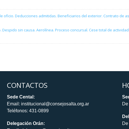
 oficio. Deducciones admitidas. Beneficiarios del exterior. Contrato de as
o. Despido sin causa. Aerolínea. Proceso concursal. Cese total de activid
CONTACTOS
H
Sede Cental:
Sed
Email: institucional@consejosalta.org.ar
De 
Teléfonos: 431-0899
De
Delegación Orán:
De 