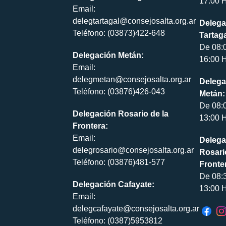
17:00 H
Email:
delegtartagal@consejosalta.org.ar
Delega
Teléfono: (03873)422-648
Tartaga
De 08:
Delegación Metán:
16:00 H
Email:
delegmetan@consejosalta.org.ar
Delega
Teléfono: (03876)426-043
Metán:
De 08:
Delegación Rosario de la
13:00 H
Frontera:
Email:
Delega
delegrosario@consejosalta.org.ar
Rosari
Teléfono: (03876)481-577
Fronte
De 08:
Delegación Cafayate:
13:00 H
Email:
delegcafayate@consejosalta.org.ar
Teléfono: (0387)5953812