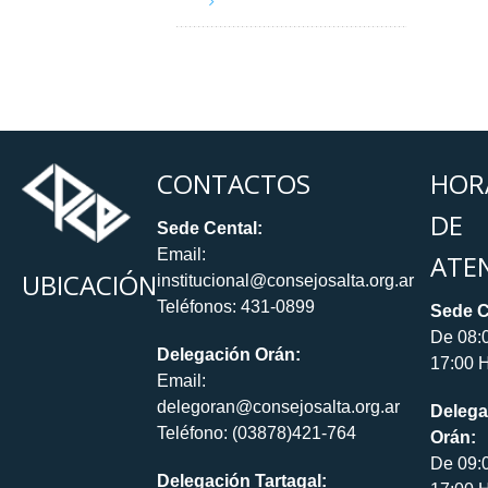
CONTACTOS
HOR
DE
Sede Cental:
Email:
ATE
UBICACIÓN
institucional@consejosalta.org.ar
Teléfonos: 431-0899
Sede C
De 08:
Delegación Orán:
17:00 H
Email:
delegoran@consejosalta.org.ar
Delega
Teléfono: (03878)421-764
Orán:
De 09:
Delegación Tartagal: