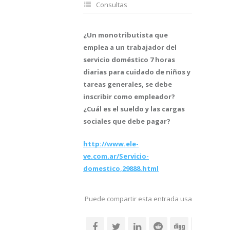
Consultas
¿Un monotributista que
emplea a un trabajador del
servicio doméstico 7 horas
diarias para cuidado de niños y
tareas generales, se debe
inscribir como empleador?
¿Cuál es el sueldo y las cargas
sociales que debe pagar?
http://www.ele-
ve.com.ar/Servicio-
domestico,29888.html
Puede compartir esta entrada usando sus re
social