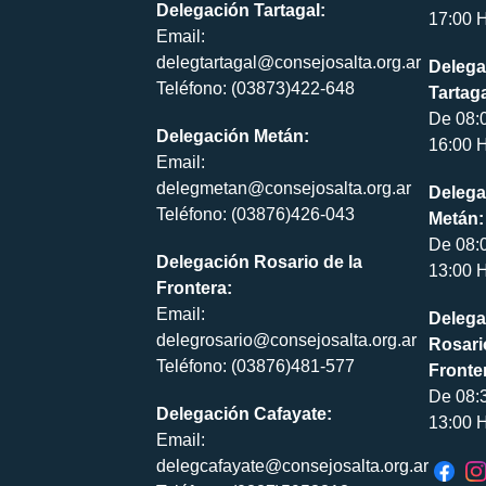
Delegación Tartagal:
17:00 H
Email:
delegtartagal@consejosalta.org.ar
Delega
Teléfono: (03873)422-648
Tartaga
De 08:
Delegación Metán:
16:00 H
Email:
delegmetan@consejosalta.org.ar
Delega
Teléfono: (03876)426-043
Metán:
De 08:
Delegación Rosario de la
13:00 H
Frontera:
Email:
Delega
delegrosario@consejosalta.org.ar
Rosari
Teléfono: (03876)481-577
Fronte
De 08:
Delegación Cafayate:
13:00 H
Email:
delegcafayate@consejosalta.org.ar