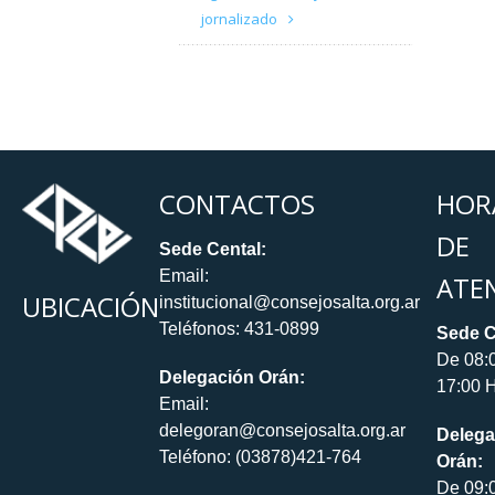
jornalizado
CONTACTOS
HOR
DE
Sede Cental:
Email:
ATE
UBICACIÓN
institucional@consejosalta.org.ar
Teléfonos: 431-0899
Sede C
De 08:
Delegación Orán:
17:00 H
Email:
delegoran@consejosalta.org.ar
Delega
Teléfono: (03878)421-764
Orán:
De 09: