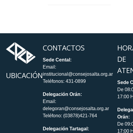
CONTACTOS
HOR
DE
Sede Cental:
Email:
ATE
UBICACIÓN
institucional@consejosalta.org.ar
Teléfonos: 431-0899
Sede C
De 08:
Delegación Orán:
17:00 H
Email:
delegoran@consejosalta.org.ar
Delega
Teléfono: (03878)421-764
Orán:
De 09:
Delegación Tartagal:
17:00 H