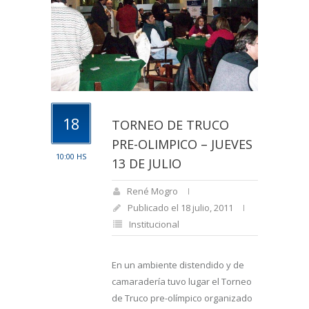
18
TORNEO DE TRUCO
PRE-OLIMPICO – JUEVES
10:00 HS
13 DE JULIO
René Mogro
Publicado el 18 julio, 2011
Institucional
En un ambiente distendido y de
camaradería tuvo lugar el Torneo
de Truco pre-olímpico organizado