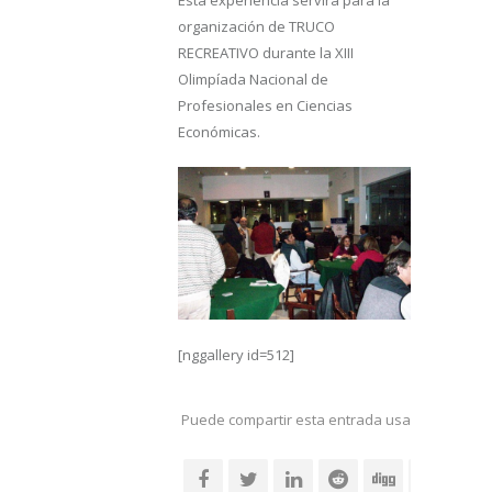
organización de TRUCO
RECREATIVO durante la XIII
Olimpíada Nacional de
Profesionales en Ciencias
Económicas.
[nggallery id=512]
Puede compartir esta entrada usando sus re
social