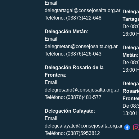
Email:
delegtartagal@consejosalta.org.ar
Delega
Teléfono: (03873)422-648
Tartaga
De 08:
Delegación Metán:
16:00 H
Email:
delegmetan@consejosalta.org.ar
Delega
Teléfono: (03876)426-043
Metán:
De 08:
Delegación Rosario de la
13:00 H
Frontera:
Email:
Delega
delegrosario@consejosalta.org.ar
Rosari
Teléfono: (03876)481-577
Fronte
De 08:
Delegación Cafayate:
13:00 H
Email:
delegcafayate@consejosalta.org.ar
Teléfono: (0387)5953812