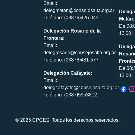
Email:
delegmetan@consejosalta.org.ar
Delega
Teléfono: (03876)426-043
Metán:
De 08:
Delegación Rosario de la
13:00 H
Frontera:
Email:
Delega
delegrosario@consejosalta.org.ar
Rosari
Teléfono: (03876)481-577
Fronte
De 08:
Delegación Cafayate:
13:00 H
Email:
delegcafayate@consejosalta.org.ar
Teléfono: (0387)5953812
© 2025 CPCES. Todos los derechos reservados.