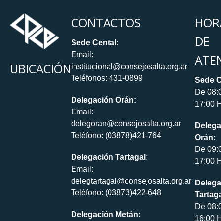
CONTACTOS
HOR
DE
Sede Cental:
Email:
ATE
UBICACIÓN
institucional@consejosalta.org.ar
Teléfonos: 431-0899
Sede C
De 08:
Delegación Orán:
17:00 H
Email:
delegoran@consejosalta.org.ar
Delega
Teléfono: (03878)421-764
Orán:
De 09:
Delegación Tartagal:
17:00 H
Email:
delegtartagal@consejosalta.org.ar
Delega
Teléfono: (03873)422-648
Tartaga
De 08:
Delegación Metán:
16:00 H