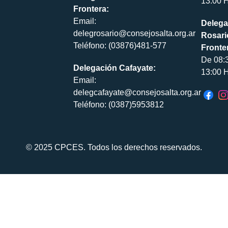
13:00 H
Frontera:
Email:
Delega
delegrosario@consejosalta.org.ar
Rosari
Teléfono: (03876)481-577
Fronte
De 08:
Delegación Cafayate:
13:00 H
Email:
delegcafayate@consejosalta.org.ar
Teléfono: (0387)5953812
© 2025 CPCES. Todos los derechos reservados.