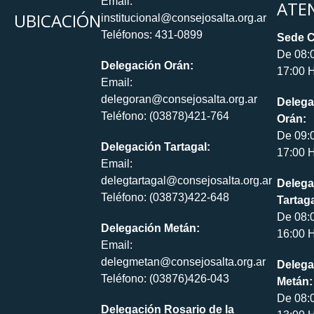
Email:
ATE
UBICACIÓN
institucional@consejosalta.org.ar
Teléfonos: 431-0899
Sede C
De 08:
Delegación Orán:
17:00 H
Email:
delegoran@consejosalta.org.ar
Delega
Teléfono: (03878)421-764
Orán:
De 09:
Delegación Tartagal:
17:00 H
Email:
delegtartagal@consejosalta.org.ar
Delega
Teléfono: (03873)422-648
Tartaga
De 08:
Delegación Metán:
16:00 H
Email:
delegmetan@consejosalta.org.ar
Delega
Teléfono: (03876)426-043
Metán:
De 08:
Delegación Rosario de la