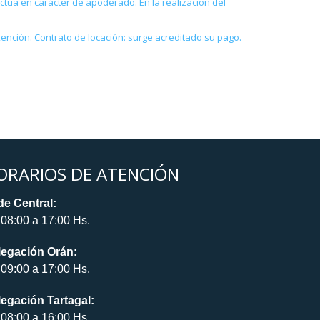
ctúa en carácter de apoderado. En la realización del
xención. Contrato de locación: surge acreditado su pago.
ORARIOS DE ATENCIÓN
e Central:
08:00 a 17:00 Hs.
legación Orán:
09:00 a 17:00 Hs.
egación Tartagal:
08:00 a 16:00 Hs.