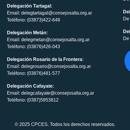
Delegación Tartagal:
De
Email: delegtartagal@consejosalta.org.ar
De 
Teléfono: (03873)422-648
Del
Delegación Metán:
De 
Email: delegmetan@consejosalta.org.ar
Teléfono: (03876)426-043
Delegación Rosario de la Frontera:
Email: delegrosario@consejosalta.org.ar
Teléfono: (03876)481-577
Delegación Cafayate:
Email: delegcafayate@consejosalta.org.ar
Teléfono: (0387)5953812
© 2025 CPCES. Todos los derechos reservados.