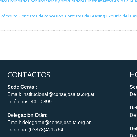
urídicos brindados por abogados y procuradores. Instrumentos en los que a
el cómputo. Contratos de concesión. Contratos de Leasing. Excluido de la e
CONTACTOS
H
Sede Cental:
Sed
Email: institucional@consejosalta.org.ar
De 
Teléfonos: 431-0899
De
Delegación Orán:
De 
Email: delegoran@consejosalta.org.ar
Del
Teléfono: (03878)421-764
De 