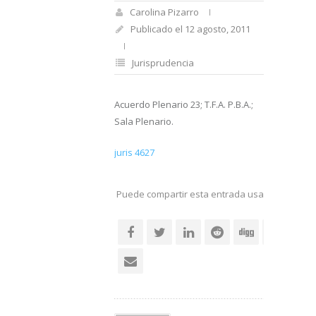
Carolina Pizarro
Publicado el 12 agosto, 2011
Jurisprudencia
Acuerdo Plenario 23; T.F.A. P.B.A.;
Sala Plenario.
juris 4627
Puede compartir esta entrada usando sus re
social