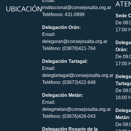
Email:
ATE
UBICACIÓN
institucional@consejosalta.org.ar
Teléfonos: 431-0899
Sede C
De 08:
Delegación Orán:
17:00 H
Email:
delegoran@consejosalta.org.ar
Delega
Teléfono: (03878)421-764
Orán:
De 09:
Delegación Tartagal:
17:00 H
Email:
delegtartagal@consejosalta.org.ar
Delega
Teléfono: (03873)422-648
Tartaga
De 08:
Delegación Metán:
16:00 H
Email:
delegmetan@consejosalta.org.ar
Delega
Teléfono: (03876)426-043
Metán:
De 08:
Delegación Rosario de la