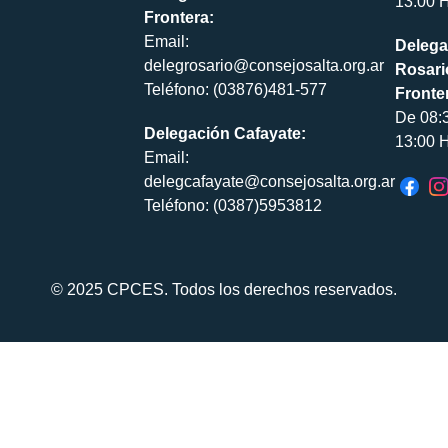
13:00 H
Frontera:
Email:
Delega
delegrosario@consejosalta.org.ar
Rosari
Teléfono: (03876)481-577
Fronte
De 08:
Delegación Cafayate:
13:00 H
Email:
delegcafayate@consejosalta.org.ar
Teléfono: (0387)5953812
© 2025 CPCES. Todos los derechos reservados.