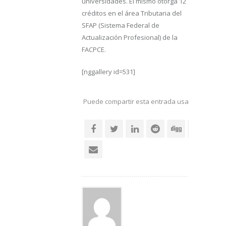
universidades. El mismo otorga 12
créditos en el área Tributaria del
SFAP (Sistema Federal de
Actualización Profesional) de la
FACPCE.
[nggallery id=531]
Puede compartir esta entrada usando sus re
social