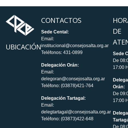
CONTACTOS
HOR
DE
Sede Cental:
Email:
ATE
UBICACIÓN
institucional@consejosalta.org.ar
Teléfonos: 431-0899
Sede C
De 08:
Delegación Orán:
17:00 H
Email:
delegoran@consejosalta.org.ar
Delega
Teléfono: (03878)421-764
Orán:
De 09:
Delegación Tartagal:
17:00 H
Email:
delegtartagal@consejosalta.org.ar
Delega
Teléfono: (03873)422-648
Tartaga
De 08: