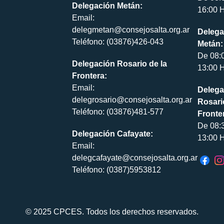
Delegación Metán:
16:00 H
Email:
delegmetan@consejosalta.org.ar
Delega
Teléfono: (03876)426-043
Metán:
De 08:
Delegación Rosario de la
13:00 H
Frontera:
Email:
Delega
delegrosario@consejosalta.org.ar
Rosari
Teléfono: (03876)481-577
Fronte
De 08:
Delegación Cafayate:
13:00 H
Email:
delegcafayate@consejosalta.org.ar
Teléfono: (0387)5953812
© 2025 CPCES. Todos los derechos reservados.