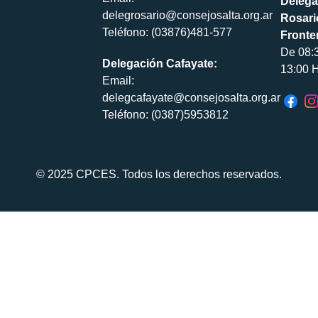
Delega
delegrosario@consejosalta.org.ar
Rosari
Teléfono: (03876)481-577
Fronte
De 08:
Delegación Cafayate:
13:00 H
Email:
delegcafayate@consejosalta.org.ar
Teléfono: (0387)5953812
© 2025 CPCES. Todos los derechos reservados.