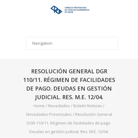
RESOLUCIÓN GENERAL DGR
110/11. RÉGIMEN DE FACILIDADES
DE PAGO. DEUDAS EN GESTIÓN
JUDICIAL. RES. M.E. 12/04.
Home
/
Novedades
/
Boletin Noticias
/
Novedades Provinciales
/
Resolución General
DGR 110/11. Régimen de facilidades de pago.
Deudas en gestión judicial. Res. M.E. 12/04.