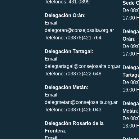
Teléfonos: 431-0899
Sede C
De 08:
Delegación Orán:
17:00 H
Email:
delegoran@consejosalta.org.ar
Delega
Teléfono: (03878)421-764
Orán:
De 09:
Delegación Tartagal:
17:00 H
Email:
delegtartagal@consejosalta.org.ar
Delega
Teléfono: (03873)422-648
Tartaga
De 08:
Delegación Metán:
16:00 H
Email:
delegmetan@consejosalta.org.ar
Delega
Teléfono: (03876)426-043
Metán:
De 08:
Delegación Rosario de la
13:00 H
Frontera:
Email: