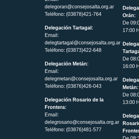
delegoran@consejosalta.org.ar
Delega
Teléfono: (03878)421-764
Orán:
De 09:
Delegación Tartagal:
17:00 H
Email:
delegtartagal@consejosalta.org.ar
Delega
Teléfono: (03873)422-648
Tartaga
De 08:
Delegación Metán:
16:00 H
Email:
delegmetan@consejosalta.org.ar
Delega
Teléfono: (03876)426-043
Metán:
De 08:
Delegación Rosario de la
13:00 H
Frontera:
Email:
Delega
delegrosario@consejosalta.org.ar
Rosari
Teléfono: (03876)481-577
Fronte
De 08: