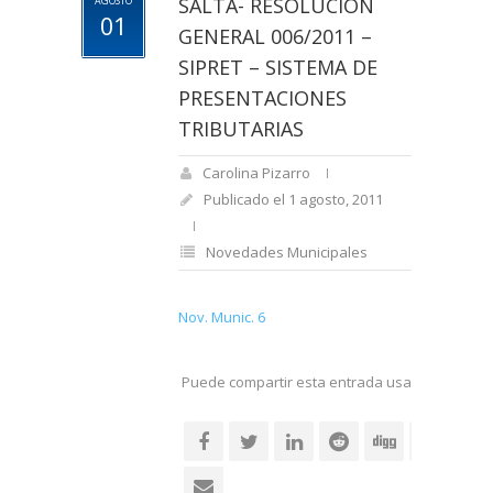
SALTA- RESOLUCIÓN
AGOSTO
01
GENERAL 006/2011 –
SIPRET – SISTEMA DE
PRESENTACIONES
TRIBUTARIAS
Carolina Pizarro
Publicado el 1 agosto, 2011
Novedades Municipales
Nov. Munic. 6
Puede compartir esta entrada usando sus re
social