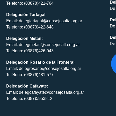
Del
Teléfono: (03878)421-764
De 
Delegación Tartagal:
De
Email: delegtartagal@consejosalta.org.ar
De 
Teléfono: (03873)422-648
Del
Delegación Metán:
De 
Email: delegmetan@consejosalta.org.ar
Teléfono: (03876)426-043
Delegación Rosario de la Frontera:
Email: delegrosario@consejosalta.org.ar
Teléfono: (03876)481-577
Delegación Cafayate:
Email: delegcafayate@consejosalta.org.ar
Teléfono: (0387)5953812