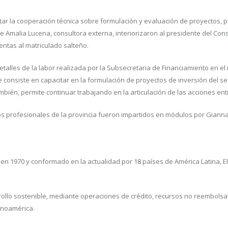
ntar la cooperación técnica sobre formulación y evaluación de proyectos, p
nte Amalia Lucena, consultora externa, interiorizaron al presidente del Co
ntas al matriculado salteño.
detalles de la labor realizada por la Subsecretaria de Financiamiento en 
 consiste en capacitar en la formulación de proyectos de inversión del se
bién, permite continuar trabajando en la articulación de las acciones ent
s profesionales de la provincia fueron impartidos en módulos por Gianna G
 en 1970 y conformado en la actualidad por 18 países de América Latina, E
llo sostenible, mediante operaciones de crédito, recursos no reembolsabl
tinoamérica.