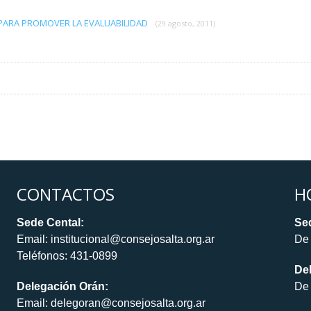
PARA PROMOVER LA EVALUABILIDAD
(29 agosto, 2011)
CONTACTOS
H
Sede Cental:
Sed
Email: institucional@consejosalta.org.ar
De 
Teléfonos: 431-0899
De
Delegación Orán:
De 
Email: delegoran@consejosalta.org.ar