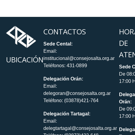
CONTACTOS
HOR
DE
Sede Cental:
Email:
ATE
UBICACIÓN
institucional@consejosalta.org.ar
Teléfonos: 431-0899
Sede C
De 08:
Delegación Orán:
17:00 H
Email:
delegoran@consejosalta.org.ar
Delega
Teléfono: (03878)421-764
Orán:
De 09:
Delegación Tartagal:
17:00 H
Email:
delegtartagal@consejosalta.org.ar
Delega