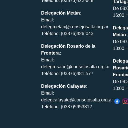
Teléfono: (03873)422-648
Tartaga
De 08:
Delegación Metán:
16:00 H
Email:
delegmetan@consejosalta.org.ar
Delega
Teléfono: (03876)426-043
Metán:
De 08:
Delegación Rosario de la
13:00 H
Frontera:
Email:
Delega
delegrosario@consejosalta.org.ar
Rosari
Teléfono: (03876)481-577
Fronte
De 08:
Delegación Cafayate:
13:00 H
Email:
delegcafayate@consejosalta.org.ar
Teléfono: (0387)5953812