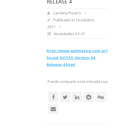
RELEASE 4
Carolina Pizarro
Publicado el 14 octubre,
2011
Novedades A.F.I.P.
http://www.aplimatica.com.ar/Seguridad-
Social-SICOSS-Version-34-
Release-4.html
Puede compartir esta entrada usando sus re
social