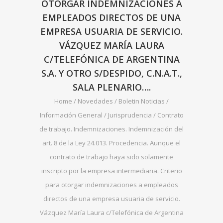
OTORGAR INDEMNIZACIONES A
EMPLEADOS DIRECTOS DE UNA
EMPRESA USUARIA DE SERVICIO.
VÁZQUEZ MARÍA LAURA
C/TELEFÓNICA DE ARGENTINA
S.A. Y OTRO S/DESPIDO, C.N.A.T.,
SALA PLENARIO….
Home
/
Novedades
/
Boletin Noticias
/
Información General
/
Jurisprudencia
/
Contrato
de trabajo. Indemnizaciones. Indemnización del
art. 8 de la Ley 24.013. Procedencia. Aunque el
contrato de trabajo haya sido solamente
inscripto por la empresa intermediaria. Criterio
para otorgar indemnizaciones a empleados
directos de una empresa usuaria de servicio.
Vázquez María Laura c/Telefónica de Argentina