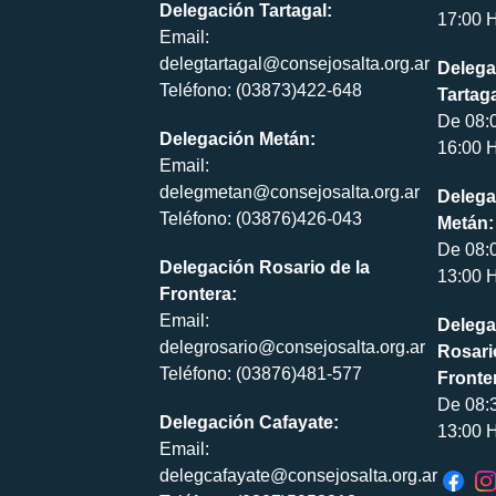
Delegación Tartagal:
17:00 H
Email:
delegtartagal@consejosalta.org.ar
Delega
Teléfono: (03873)422-648
Tartaga
De 08:
Delegación Metán:
16:00 H
Email:
delegmetan@consejosalta.org.ar
Delega
Teléfono: (03876)426-043
Metán:
De 08:
Delegación Rosario de la
13:00 H
Frontera:
Email:
Delega
delegrosario@consejosalta.org.ar
Rosari
Teléfono: (03876)481-577
Fronte
De 08:
Delegación Cafayate:
13:00 H
Email:
delegcafayate@consejosalta.org.ar