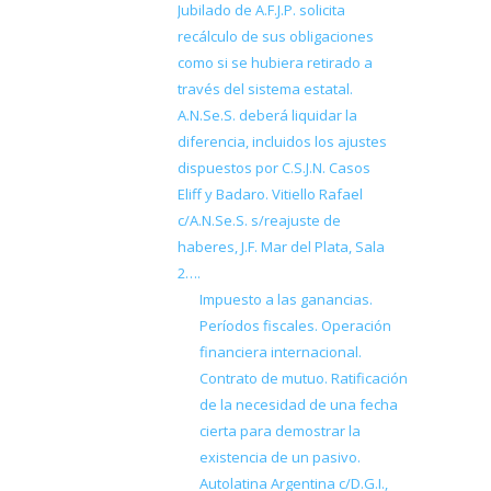
Jubilado de A.F.J.P. solicita
recálculo de sus obligaciones
como si se hubiera retirado a
través del sistema estatal.
A.N.Se.S. deberá liquidar la
diferencia, incluidos los ajustes
dispuestos por C.S.J.N. Casos
Eliff y Badaro. Vitiello Rafael
c/A.N.Se.S. s/reajuste de
haberes, J.F. Mar del Plata, Sala
2….
Impuesto a las ganancias.
Períodos fiscales. Operación
financiera internacional.
Contrato de mutuo. Ratificación
de la necesidad de una fecha
cierta para demostrar la
existencia de un pasivo.
Autolatina Argentina c/D.G.I.,