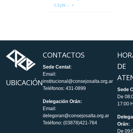
C.S.J.N….
CONTACTOS
HOR
DE
Sede Cental:
Email:
ATE
UBICACIÓN
institucional@consejosalta.org.ar
Teléfonos: 431-0899
Sede C
De 08:
Delegación Orán:
17:00 H
Email:
delegoran@consejosalta.org.ar
Delega
Teléfono: (03878)421-764
Orán:
De 09: