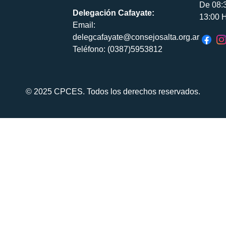
De 08:
Delegación Cafayate:
13:00 H
Email:
delegcafayate@consejosalta.org.ar
Teléfono: (0387)5953812
© 2025 CPCES. Todos los derechos reservados.