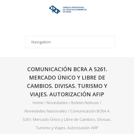
COMUNICACIÓN BCRA A 5261.
MERCADO ÚNICO Y LIBRE DE
CAMBIOS. DIVISAS. TURISMO Y
VIAJES. AUTORIZACIÓN AFIP
Home
/
Novedades
/
Boletin Noticias
/
Novedades Nacionales
/
Comunicación BCRA A
5261. Mercado Único y Libre de Cambios. Divisas.
Turismo y Viajes. Autorización AFIP