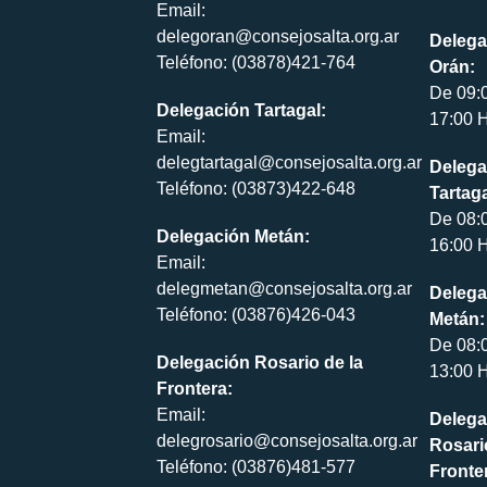
Email:
delegoran@consejosalta.org.ar
Delega
Teléfono: (03878)421-764
Orán:
De 09:
Delegación Tartagal:
17:00 H
Email:
delegtartagal@consejosalta.org.ar
Delega
Teléfono: (03873)422-648
Tartaga
De 08:
Delegación Metán:
16:00 H
Email:
delegmetan@consejosalta.org.ar
Delega
Teléfono: (03876)426-043
Metán:
De 08:
Delegación Rosario de la
13:00 H
Frontera:
Email:
Delega
delegrosario@consejosalta.org.ar
Rosari
Teléfono: (03876)481-577
Fronte