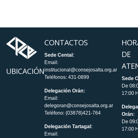
CONTACTOS
HOR
DE
Sede Cental:
Email:
ATE
UBICACIÓN
institucional@consejosalta.org.ar
Teléfonos: 431-0899
Sede C
De 08:
Delegación Orán:
17:00 H
Email:
delegoran@consejosalta.org.ar
Delega
Teléfono: (03878)421-764
Orán:
De 09:
Delegación Tartagal:
17:00 H
Email: