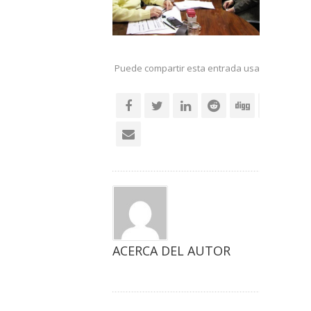
Puede compartir esta entrada usando sus re
social
ACERCA DEL AUTOR