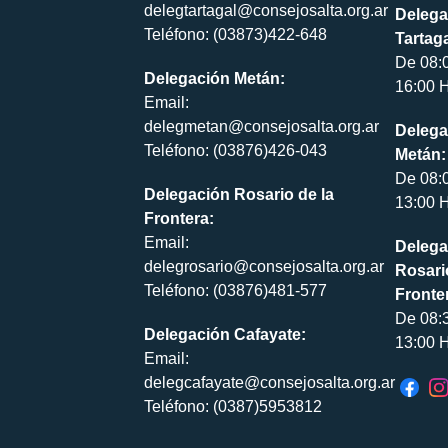
delegtartagal@consejosalta.org.ar
Delega
Teléfono: (03873)422-648
Tartaga
De 08:
Delegación Metán:
16:00 H
Email:
delegmetan@consejosalta.org.ar
Delega
Teléfono: (03876)426-043
Metán:
De 08:
Delegación Rosario de la
13:00 H
Frontera:
Email:
Delega
delegrosario@consejosalta.org.ar
Rosari
Teléfono: (03876)481-577
Fronte
De 08:
Delegación Cafayate:
13:00 H
Email:
delegcafayate@consejosalta.org.ar
Teléfono: (0387)5953812