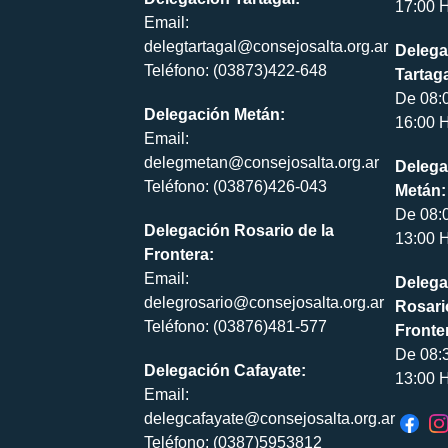
17:00 H
Email:
delegtartagal@consejosalta.org.ar
Delega
Teléfono: (03873)422-648
Tartaga
De 08:
Delegación Metán:
16:00 H
Email:
delegmetan@consejosalta.org.ar
Delega
Teléfono: (03876)426-043
Metán:
De 08:
Delegación Rosario de la
13:00 H
Frontera:
Email:
Delega
delegrosario@consejosalta.org.ar
Rosari
Teléfono: (03876)481-577
Fronte
De 08:
Delegación Cafayate:
13:00 H
Email:
delegcafayate@consejosalta.org.ar
Teléfono: (0387)5953812