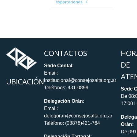
exportaciones
CONTACTOS
HOR
DE
Sede Cental:
Email:
ATE
UBICACIÓN
institucional@consejosalta.org.ar
Teléfonos: 431-0899
Sede C
De 08:
Delegación Orán:
17:00 H
Email:
delegoran@consejosalta.org.ar
Delega
Teléfono: (03878)421-764
Orán:
De 09:
Delegación Tartagal: