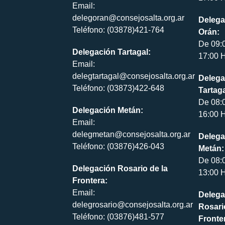
Email:
delegoran@consejosalta.org.ar
Delega
Teléfono: (03878)421-764
Orán:
De 09:
Delegación Tartagal:
17:00 H
Email:
delegtartagal@consejosalta.org.ar
Delega
Teléfono: (03873)422-648
Tartaga
De 08:
Delegación Metán:
16:00 H
Email:
delegmetan@consejosalta.org.ar
Delega
Teléfono: (03876)426-043
Metán:
De 08:
Delegación Rosario de la
13:00 H
Frontera:
Email:
Delega
delegrosario@consejosalta.org.ar
Rosari
Teléfono: (03876)481-577
Fronte