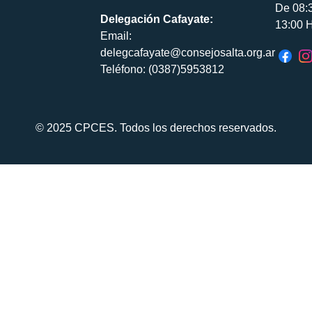
De 08:
Delegación Cafayate:
13:00 H
Email:
delegcafayate@consejosalta.org.ar
Teléfono: (0387)5953812
© 2025 CPCES. Todos los derechos reservados.