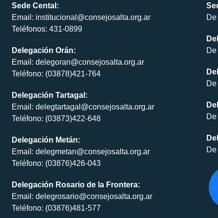
Sede Cental:
Sed
Email: institucional@consejosalta.org.ar
De 
Teléfonos: 431-0899
De
Delegación Orán:
De 
Email: delegoran@consejosalta.org.ar
Del
Teléfono: (03878)421-764
De 
Delegación Tartagal:
De
Email: delegtartagal@consejosalta.org.ar
De 
Teléfono: (03873)422-648
Del
Delegación Metán:
De 
Email: delegmetan@consejosalta.org.ar
Teléfono: (03876)426-043
Delegación Rosario de la Frontera:
Email: delegrosario@consejosalta.org.ar
Teléfono: (03876)481-577