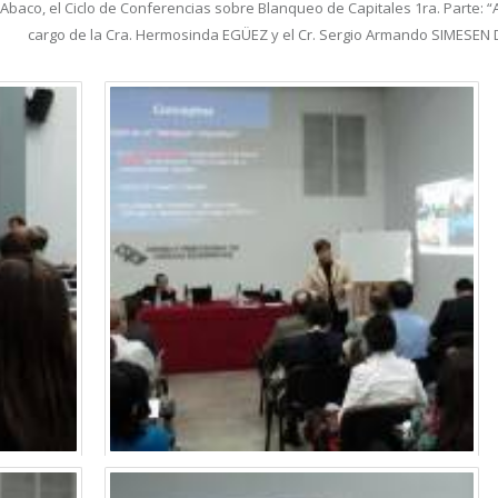
ón Abaco, el Ciclo de Conferencias sobre Blanqueo de Capitales 1ra. Parte: 
cargo de la Cra. Hermosinda EGÜEZ y el Cr. Sergio Armando SIMESEN 