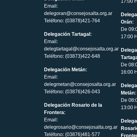
17:00 H
Email:
delegoran@consejosalta.org.ar
Delega
Teléfono: (03878)421-764
Orán:
De 09:
Delegación Tartagal:
17:00 H
Email:
delegtartagal@consejosalta.org.ar
Delega
Teléfono: (03873)422-648
Tartaga
De 08:
Delegación Metán:
16:00 H
Email:
delegmetan@consejosalta.org.ar
Delega
Teléfono: (03876)426-043
Metán:
De 08:
Delegación Rosario de la
13:00 H
Frontera:
Email:
Delega
delegrosario@consejosalta.org.ar
Rosari
Teléfono: (03876)481-577
Fronte