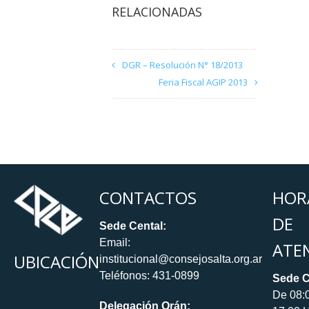
RELACIONADAS
DGR – Resolución N° 18/2013
Feria Fiscal AGIP 2013
CONTACTOS
HOR
DE
Sede Cental:
Email:
ATE
UBICACIÓN
institucional@consejosalta.org.ar
Teléfonos: 431-0899
Sede C
De 08:
Delegación Orán: