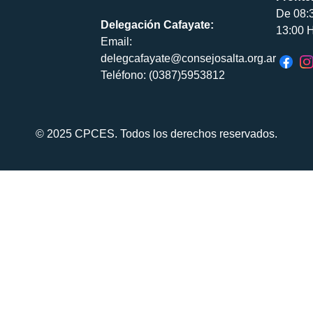
De 08:
Delegación Cafayate:
13:00 H
Email:
delegcafayate@consejosalta.org.ar
Teléfono: (0387)5953812
© 2025 CPCES. Todos los derechos reservados.