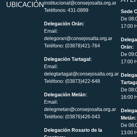
UBICACIÓN
institucional@consejosalta.org.ar
Teléfonos: 431-0899
Sede C
De 08:
Delegación Orán:
17:00 H
Email:
delegoran@consejosalta.org.ar
Delega
Teléfono: (03878)421-764
Orán:
De 09:
Delegación Tartagal:
17:00 H
Email:
delegtartagal@consejosalta.org.ar
Delega
Teléfono: (03873)422-648
Tartaga
De 08:
Delegación Metán:
16:00 H
Email:
delegmetan@consejosalta.org.ar
Delega
Teléfono: (03876)426-043
Metán:
De 08:
Delegación Rosario de la
13:00 H