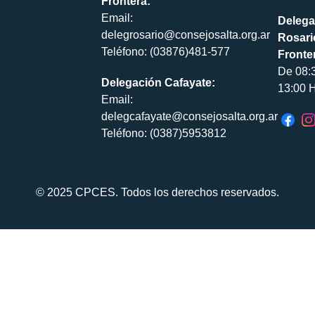
Frontera:
Email:
Delega
delegrosario@consejosalta.org.ar
Rosari
Teléfono: (03876)481-577
Fronte
De 08:
Delegación Cafayate:
13:00 H
Email:
delegcafayate@consejosalta.org.ar
Teléfono: (0387)5953812
© 2025 CPCES. Todos los derechos reservados.