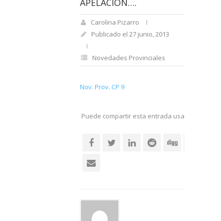
APELACIÓN….
Carolina Pizarro
Publicado el 27 junio, 2013
Novedades Provinciales
Nov. Prov. CP 9
Puede compartir esta entrada usando sus re
social