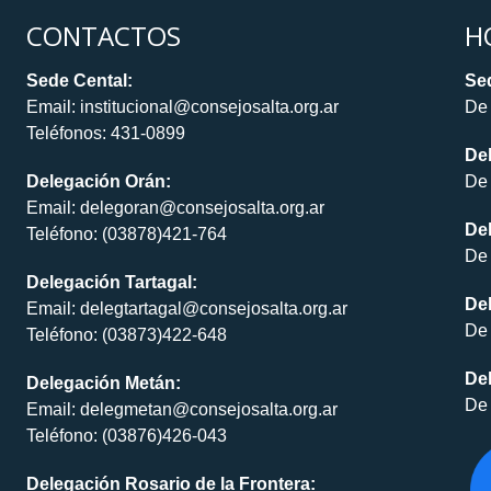
CONTACTOS
H
Sede Cental:
Sed
Email: institucional@consejosalta.org.ar
De 
Teléfonos: 431-0899
De
Delegación Orán:
De 
Email: delegoran@consejosalta.org.ar
Del
Teléfono: (03878)421-764
De 
Delegación Tartagal:
De
Email: delegtartagal@consejosalta.org.ar
De 
Teléfono: (03873)422-648
Del
Delegación Metán:
De 
Email: delegmetan@consejosalta.org.ar
Teléfono: (03876)426-043
Delegación Rosario de la Frontera: