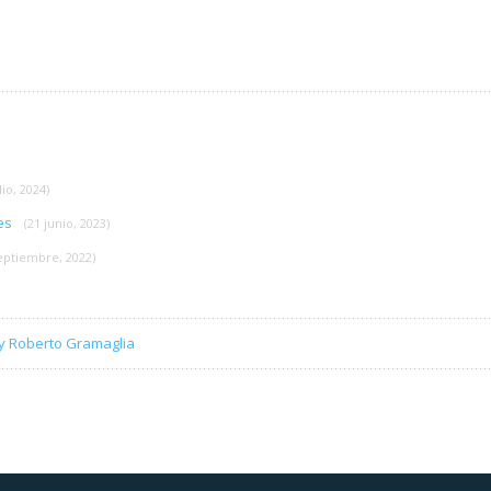
lio, 2024)
tes
(21 junio, 2023)
septiembre, 2022)
 y Roberto Gramaglia