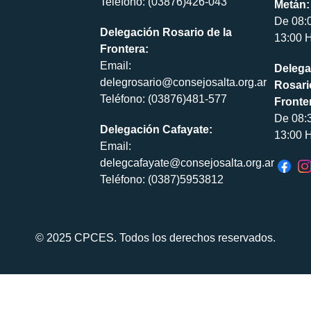
Teléfono: (03876)426-043
Metán:
De 08:
Delegación Rosario de la
13:00 H
Frontera:
Email:
Delega
delegrosario@consejosalta.org.ar
Rosari
Teléfono: (03876)481-577
Fronte
De 08:
Delegación Cafayate:
13:00 H
Email:
delegcafayate@consejosalta.org.ar
Teléfono: (0387)5953812
© 2025 CPCES. Todos los derechos reservados.