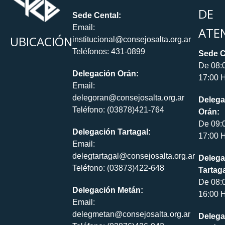
DE
Sede Cental:
Email:
ATE
UBICACIÓN
institucional@consejosalta.org.ar
Teléfonos: 431-0899
Sede C
De 08:
Delegación Orán:
17:00 H
Email:
delegoran@consejosalta.org.ar
Delega
Teléfono: (03878)421-764
Orán:
De 09:
Delegación Tartagal:
17:00 H
Email:
delegtartagal@consejosalta.org.ar
Delega
Teléfono: (03873)422-648
Tartaga
De 08:
Delegación Metán:
16:00 H
Email:
delegmetan@consejosalta.org.ar
Delega