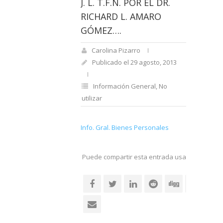
J. L. T.F.N. POR EL DR.
RICHARD L. AMARO
GÓMEZ….
Carolina Pizarro
Publicado el 29 agosto, 2013
Información General
,
No
utilizar
Info. Gral. Bienes Personales
Puede compartir esta entrada usando sus re
social