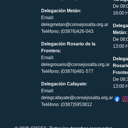
De 08:
Delegación Metán:
16:00 H
Email:
delegmetan@consejosalta.org.ar
Delega
Teléfono: (03876)426-043
Metán:
De 08:
Delegación Rosario de la
13:00 H
Frontera:
Email:
Delega
delegrosario@consejosalta.org.ar
Rosari
Teléfono: (03876)481-577
Fronte
De 08:
Delegación Cafayate:
13:00 H
Email:
delegcafayate@consejosalta.org.ar
Teléfono: (0387)5953812