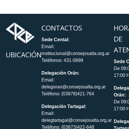
CONTACTOS
HOR
DE
Sede Cental:
Email:
ATE
UBICACIÓN
institucional@consejosalta.org.ar
Teléfonos: 431-0899
Sede C
De 08:
Delegación Orán:
17:00 H
Email:
delegoran@consejosalta.org.ar
Delega
Teléfono: (03878)421-764
Orán:
De 09:
Delegación Tartagal:
17:00 H
Email:
delegtartagal@consejosalta.org.ar
Delega
Teléfono: (03873)422-648
Tartaga