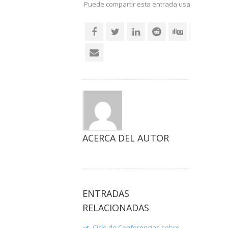
Puede compartir esta entrada usando sus re
social
ACERCA DEL AUTOR
ENTRADAS
RELACIONADAS
Ciclo de Conferencias sobre