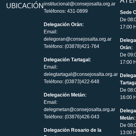
UBICACIÓN
institucional@consejosalta.org.ar
Teléfonos: 431-0899
Sede C
De 08:
Delegación Orán:
17:00 H
Email:
delegoran@consejosalta.org.ar
Delega
Teléfono: (03878)421-764
Orán:
De 09:
Delegación Tartagal:
17:00 H
Email:
delegtartagal@consejosalta.org.ar
Delega
Teléfono: (03873)422-648
Tartaga
De 08:
Delegación Metán:
16:00 H
Email:
delegmetan@consejosalta.org.ar
Delega
Teléfono: (03876)426-043
Metán:
De 08:
Delegación Rosario de la
13:00 H