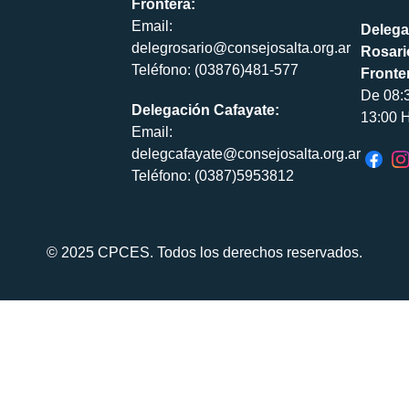
Frontera:
Email:
Delega
delegrosario@consejosalta.org.ar
Rosari
Teléfono: (03876)481-577
Fronte
De 08:
Delegación Cafayate:
13:00 H
Email:
delegcafayate@consejosalta.org.ar
Teléfono: (0387)5953812
© 2025 CPCES. Todos los derechos reservados.