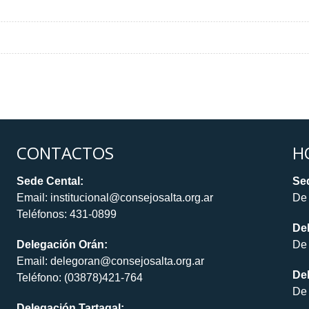
CONTACTOS
H
Sede Cental:
Sed
Email: institucional@consejosalta.org.ar
De 
Teléfonos: 431-0899
De
Delegación Orán:
De 
Email: delegoran@consejosalta.org.ar
Del
Teléfono: (03878)421-764
De 
Delegación Tartagal: