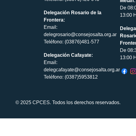
Metán:
De 08:
Delegación Rosario de la
13:00 H
Frontera:
Email:
Delega
delegrosario@consejosalta.org.ar
Rosari
Teléfono: (03876)481-577
Fronte
De 08:
Delegación Cafayate:
13:00 H
Email:
delegcafayate@consejosalta.org.ar
Teléfono: (0387)5953812
© 2025 CPCES. Todos los derechos reservados.