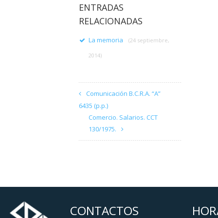
ENTRADAS
RELACIONADAS
La memoria
(24 septiembre,
2014)
Comunicación B.C.R.A. “A”
6435 (p.p.)
Comercio. Salarios. CCT
130/1975.
CONTACTOS
HOR