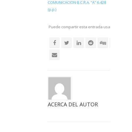
COMUNICACION B.C.R.A. “A” 6.428
(p.p.)
Puede compartir esta entrada usando sus re
social
ACERCA DEL AUTOR