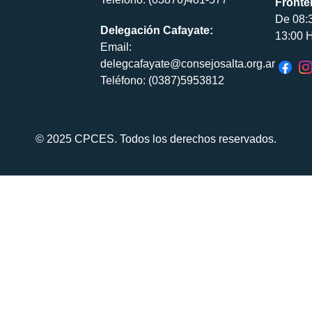
Fronte
De 08:
Delegación Cafayate:
13:00 H
Email:
delegcafayate@consejosalta.org.ar
Teléfono: (0387)5953812
© 2025 CPCES. Todos los derechos reservados.