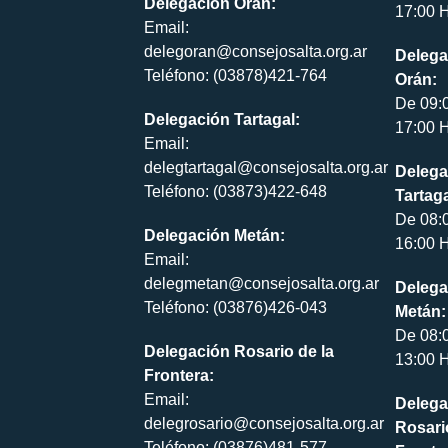
Delegación Orán:
17:00 H
Email:
delegoran@consejosalta.org.ar
Delega
Teléfono: (03878)421-764
Orán:
De 09:
Delegación Tartagal:
17:00 H
Email:
delegtartagal@consejosalta.org.ar
Delega
Teléfono: (03873)422-648
Tartaga
De 08:
Delegación Metán:
16:00 H
Email:
delegmetan@consejosalta.org.ar
Delega
Teléfono: (03876)426-043
Metán:
De 08:
Delegación Rosario de la
13:00 H
Frontera:
Email:
Delega
delegrosario@consejosalta.org.ar
Rosari
Teléfono: (03876)481-577