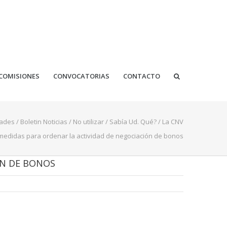
COMISIONES
CONVOCATORIAS
CONTACTO
ades
/
Boletin Noticias
/
No utilizar
/
Sabía Ud. Qué?
/
La CNV
 medidas para ordenar la actividad de negociación de bonos
ÓN DE BONOS