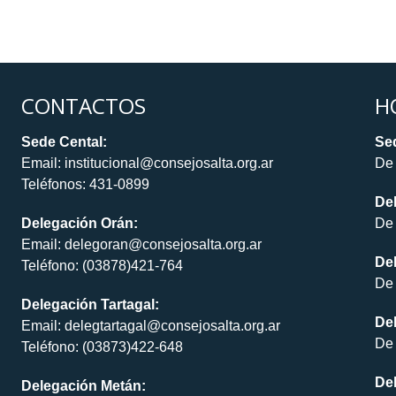
CONTACTOS
H
Sede Cental:
Sed
Email: institucional@consejosalta.org.ar
De 
Teléfonos: 431-0899
De
Delegación Orán:
De 
Email: delegoran@consejosalta.org.ar
Del
Teléfono: (03878)421-764
De 
Delegación Tartagal:
De
Email: delegtartagal@consejosalta.org.ar
De 
Teléfono: (03873)422-648
Del
Delegación Metán: