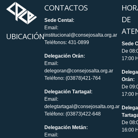
CONTACTOS
HOR
DE
Sede Cental:
Email:
ATE
UBICACIÓN
institucional@consejosalta.org.ar
Teléfonos: 431-0899
Sede C
De 08:
Delegación Orán:
17:00 H
Email:
delegoran@consejosalta.org.ar
Delega
Teléfono: (03878)421-764
Orán:
De 09:
Delegación Tartagal:
17:00 H
Email:
delegtartagal@consejosalta.org.ar
Delega
Teléfono: (03873)422-648
Tartaga
De 08:
Delegación Metán:
16:00 H
Email: