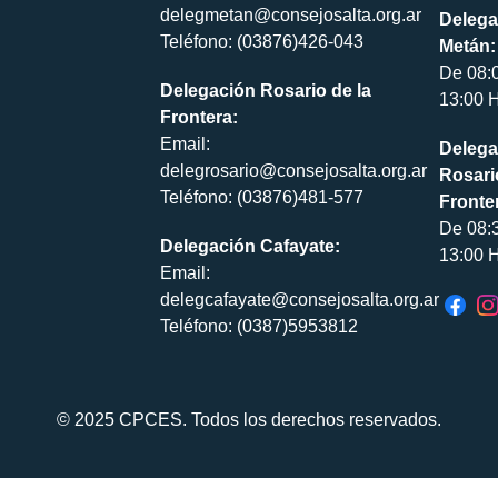
delegmetan@consejosalta.org.ar
Delega
Teléfono: (03876)426-043
Metán:
De 08:
Delegación Rosario de la
13:00 H
Frontera:
Email:
Delega
delegrosario@consejosalta.org.ar
Rosari
Teléfono: (03876)481-577
Fronte
De 08:
Delegación Cafayate:
13:00 H
Email:
delegcafayate@consejosalta.org.ar
Teléfono: (0387)5953812
© 2025 CPCES. Todos los derechos reservados.