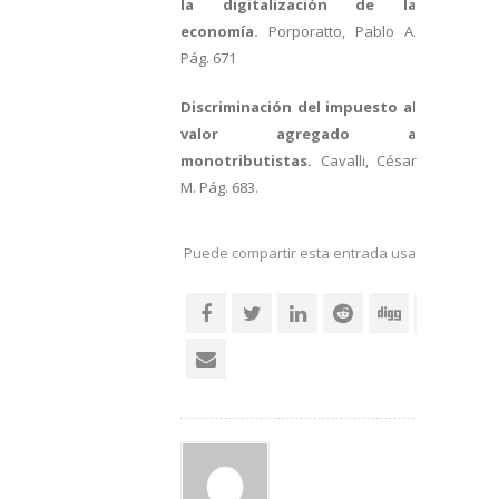
la digitalización de la
economía.
Porporatto, Pablo A.
Pág. 671
Discriminación del impuesto al
valor agregado a
monotributistas.
Cavalli, César
M. Pág. 683.
Puede compartir esta entrada usando sus re
social