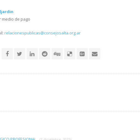
jardin
r medio de pago
il:
relacionespublicas@consejosalta.org.ar
GICO PROFESIONAL
(2 diciembre, 2025)