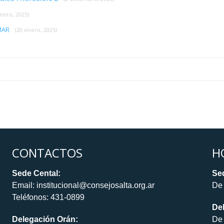
enero, 2025)
 MAR
(20 enero, 2025)
CONTACTOS
H
Sede Cental:
Sed
Email: institucional@consejosalta.org.ar
De 
Teléfonos: 431-0899
De
Delegación Orán:
De 