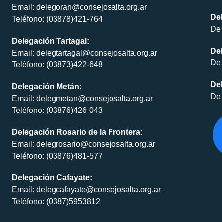
Email: delegoran@consejosalta.org.ar
Del
Teléfono: (03878)421-764
De 
Delegación Tartagal:
De
Email: delegtartagal@consejosalta.org.ar
De 
Teléfono: (03873)422-648
Del
Delegación Metán:
De 
Email: delegmetan@consejosalta.org.ar
Teléfono: (03876)426-043
Delegación Rosario de la Frontera:
Email: delegrosario@consejosalta.org.ar
Teléfono: (03876)481-577
Delegación Cafayate:
Email: delegcafayate@consejosalta.org.ar
Teléfono: (0387)5953812