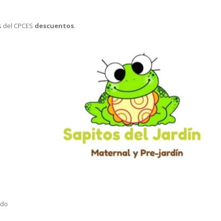
s del CPCES
descuentos
.
ido