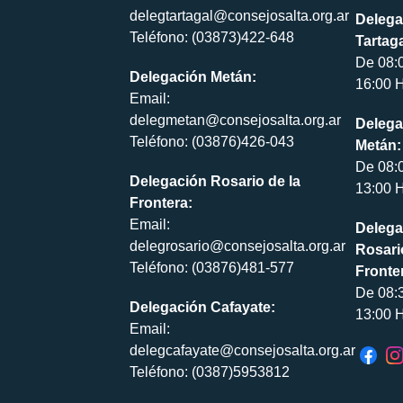
delegtartagal@consejosalta.org.ar
Delega
Teléfono: (03873)422-648
Tartaga
De 08:
Delegación Metán:
16:00 H
Email:
delegmetan@consejosalta.org.ar
Delega
Teléfono: (03876)426-043
Metán:
De 08:
Delegación Rosario de la
13:00 H
Frontera:
Email:
Delega
delegrosario@consejosalta.org.ar
Rosari
Teléfono: (03876)481-577
Fronte
De 08:
Delegación Cafayate:
13:00 H
Email:
delegcafayate@consejosalta.org.ar
Teléfono: (0387)5953812