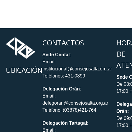
CONTACTOS
HOR
DE
Sede Cental:
Email:
ATE
UBICACIÓN
institucional@consejosalta.org.ar
Teléfonos: 431-0899
Sede C
De 08:
Delegación Orán:
17:00 H
Email:
delegoran@consejosalta.org.ar
Delega
Teléfono: (03878)421-764
Orán:
De 09:
Delegación Tartagal:
17:00 H
Email: