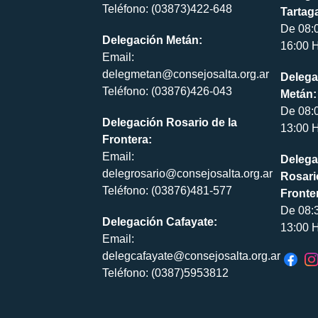
Teléfono: (03873)422-648
Tartaga
De 08:
Delegación Metán:
16:00 H
Email:
delegmetan@consejosalta.org.ar
Delega
Teléfono: (03876)426-043
Metán:
De 08:
Delegación Rosario de la
13:00 H
Frontera:
Email:
Delega
delegrosario@consejosalta.org.ar
Rosari
Teléfono: (03876)481-577
Fronte
De 08:
Delegación Cafayate:
13:00 H
Email:
delegcafayate@consejosalta.org.ar
Teléfono: (0387)5953812