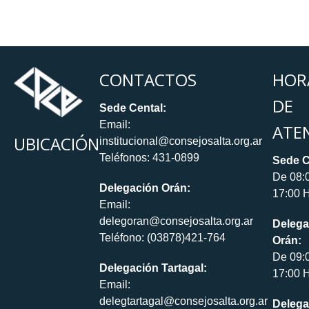
CONTACTOS
HOR
DE
Sede Cental:
Email:
ATE
UBICACIÓN
institucional@consejosalta.org.ar
Teléfonos: 431-0899
Sede C
De 08:
Delegación Orán:
17:00 H
Email:
delegoran@consejosalta.org.ar
Delega
Teléfono: (03878)421-764
Orán:
De 09:
Delegación Tartagal:
17:00 H
Email:
delegtartagal@consejosalta.org.ar
Delega