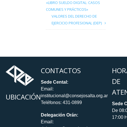
«LIBRO SUELDO DIGITAL: CASOS
COMUNES Y PRÁCTICOS»
VALORES DEL DERECHO DE
EJERCICIO PROFESIONAL (DEP)
CONTACTOS
HOR
DE
Sede Cental:
Email:
ATE
UBICACIÓN
institucional@consejosalta.org.ar
Teléfonos: 431-0899
Sede C
De 08:
Delegación Orán:
17:00 H
Email: