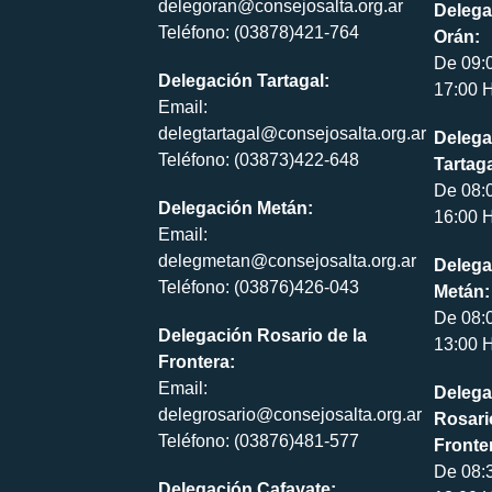
delegoran@consejosalta.org.ar
Delega
Teléfono: (03878)421-764
Orán:
De 09:
Delegación Tartagal:
17:00 H
Email:
delegtartagal@consejosalta.org.ar
Delega
Teléfono: (03873)422-648
Tartaga
De 08:
Delegación Metán:
16:00 H
Email:
delegmetan@consejosalta.org.ar
Delega
Teléfono: (03876)426-043
Metán:
De 08:
Delegación Rosario de la
13:00 H
Frontera:
Email:
Delega
delegrosario@consejosalta.org.ar
Rosari
Teléfono: (03876)481-577
Fronte
De 08:
Delegación Cafayate: