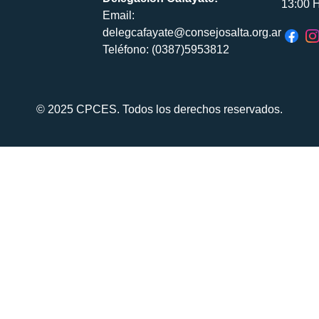
13:00 H
Email:
delegcafayate@consejosalta.org.ar
Teléfono: (0387)5953812
© 2025 CPCES. Todos los derechos reservados.