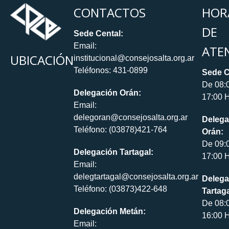
CONTACTOS
HOR
DE
Sede Cental:
Email:
ATE
UBICACIÓN
institucional@consejosalta.org.ar
Teléfonos: 431-0899
Sede C
De 08:
Delegación Orán:
17:00 H
Email:
delegoran@consejosalta.org.ar
Delega
Teléfono: (03878)421-764
Orán:
De 09:
Delegación Tartagal:
17:00 H
Email:
delegtartagal@consejosalta.org.ar
Delega
Teléfono: (03873)422-648
Tartaga
De 08:
Delegación Metán:
16:00 H
Email: