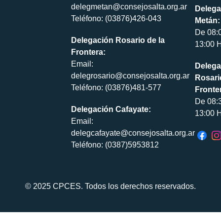
delegmetan@consejosalta.org.ar
Delega
Teléfono: (03876)426-043
Metán:
De 08:
Delegación Rosario de la
13:00 H
Frontera:
Email:
Delega
delegrosario@consejosalta.org.ar
Rosari
Teléfono: (03876)481-577
Fronte
De 08:
Delegación Cafayate:
13:00 H
Email:
delegcafayate@consejosalta.org.ar
Teléfono: (0387)5953812
© 2025 CPCES. Todos los derechos reservados.