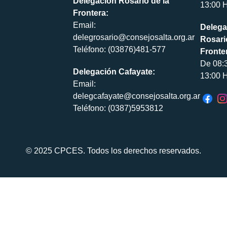
Delegación Rosario de la
13:00 H
Frontera:
Email:
Delega
delegrosario@consejosalta.org.ar
Rosari
Teléfono: (03876)481-577
Fronte
De 08:
Delegación Cafayate:
13:00 H
Email:
delegcafayate@consejosalta.org.ar
Teléfono: (0387)5953812
© 2025 CPCES. Todos los derechos reservados.