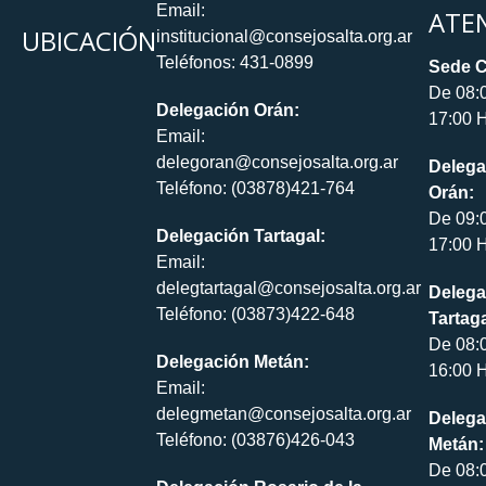
Email:
ATE
UBICACIÓN
institucional@consejosalta.org.ar
Teléfonos: 431-0899
Sede C
De 08:
Delegación Orán:
17:00 H
Email:
delegoran@consejosalta.org.ar
Delega
Teléfono: (03878)421-764
Orán:
De 09:
Delegación Tartagal:
17:00 H
Email:
delegtartagal@consejosalta.org.ar
Delega
Teléfono: (03873)422-648
Tartaga
De 08:
Delegación Metán:
16:00 H
Email:
delegmetan@consejosalta.org.ar
Delega
Teléfono: (03876)426-043
Metán:
De 08: