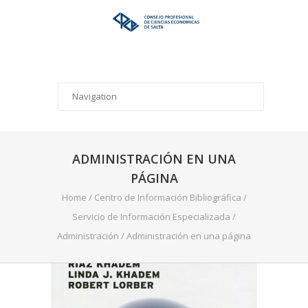
ADMINISTRACIÓN EN UNA
PÁGINA
Home
/
Centro de Información Bibliográfica
/
Servicio de Información Especializada
/
Administración
/
Administración en una página