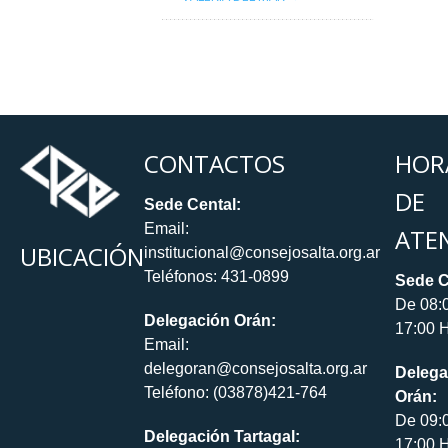
CONTACTOS
HOR
DE
Sede Cental:
Email:
ATE
UBICACIÓN
institucional@consejosalta.org.ar
Teléfonos: 431-0899
Sede C
De 08:
Delegación Orán:
17:00 H
Email:
delegoran@consejosalta.org.ar
Delega
Teléfono: (03878)421-764
Orán:
De 09:
Delegación Tartagal:
17:00 H