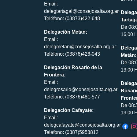
Email:
delegtartagal@consejosalta.org.ar
Delega
Teléfono: (03873)422-648
Tartaga
De 08:
Delegación Metán:
16:00 H
Email:
delegmetan@consejosalta.org.ar
Delega
Teléfono: (03876)426-043
Metán:
De 08:
Delegación Rosario de la
13:00 H
Frontera:
Email:
Delega
delegrosario@consejosalta.org.ar
Rosari
Teléfono: (03876)481-577
Fronte
De 08:
Delegación Cafayate:
13:00 H
Email:
delegcafayate@consejosalta.org.ar
Teléfono: (0387)5953812