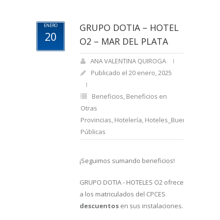
GRUPO DOTIA – HOTEL
ENERO
20
O2 – MAR DEL PLATA
ANA VALENTINA QUIROGA
Publicado el 20 enero, 2025
Beneficios
,
Beneficios en
Otras
Provincias
,
Hotelería
,
Hoteles_Buenos_Aires
,
R
Públicas
¡Seguimos sumando beneficios!
GRUPO DOTIA - HOTELES O2 ofrece
a los matriculados del CPCES
descuentos
en sus instalaciones.