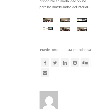
disponible en modalidad online
para los matriculados del interior.
Puede compartir esta entrada usando sus re
social