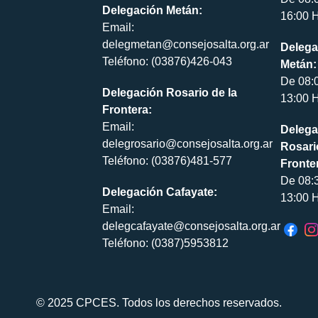
Delegación Metán:
16:00 H
Email:
delegmetan@consejosalta.org.ar
Delega
Teléfono: (03876)426-043
Metán:
De 08:
Delegación Rosario de la
13:00 H
Frontera:
Email:
Delega
delegrosario@consejosalta.org.ar
Rosari
Teléfono: (03876)481-577
Fronte
De 08:
Delegación Cafayate:
13:00 H
Email:
delegcafayate@consejosalta.org.ar
Teléfono: (0387)5953812
© 2025 CPCES. Todos los derechos reservados.