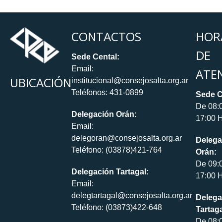
CONTACTOS
HOR
DE
Sede Cental:
Email:
ATE
UBICACIÓN
institucional@consejosalta.org.ar
Teléfonos: 431-0899
Sede C
De 08:
Delegación Orán:
17:00 H
Email:
delegoran@consejosalta.org.ar
Delega
Teléfono: (03878)421-764
Orán:
De 09:
Delegación Tartagal:
17:00 H
Email:
delegtartagal@consejosalta.org.ar
Delega
Teléfono: (03873)422-648
Tartaga
De 08: