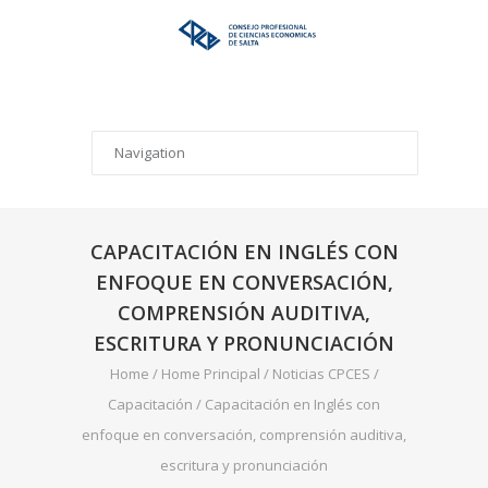
CAPACITACIÓN EN INGLÉS CON
ENFOQUE EN CONVERSACIÓN,
COMPRENSIÓN AUDITIVA,
ESCRITURA Y PRONUNCIACIÓN
Home
/
Home Principal
/
Noticias CPCES
/
Capacitación
/
Capacitación en Inglés con
enfoque en conversación, comprensión auditiva,
escritura y pronunciación