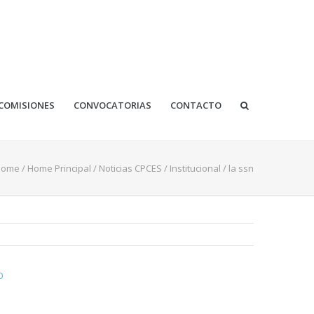
COMISIONES
CONVOCATORIAS
CONTACTO
Home
/
Home Principal
/
Noticias CPCES
/
Institucional
/
la ssn
O