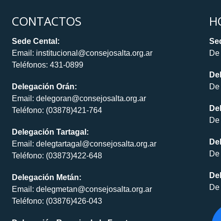
CONTACTOS
H
Sede Cental:
Sed
Email: institucional@consejosalta.org.ar
De 
Teléfonos: 431-0899
De
Delegación Orán:
De 
Email: delegoran@consejosalta.org.ar
Del
Teléfono: (03878)421-764
De 
Delegación Tartagal:
De
Email: delegtartagal@consejosalta.org.ar
De 
Teléfono: (03873)422-648
Del
Delegación Metán:
De 
Email: delegmetan@consejosalta.org.ar
Teléfono: (03876)426-043